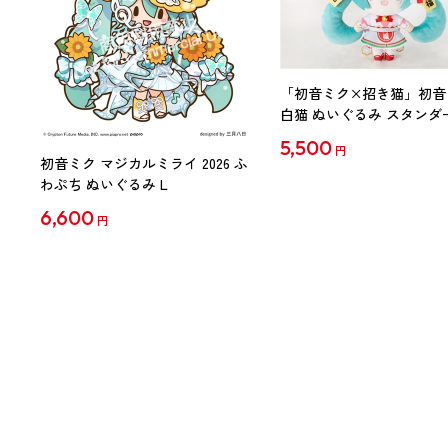
「初音ミク×招き猫」初音
白猫 ぬいぐるみ スタンダ
Art by らっす
5,500
円
初音ミク マジカルミライ 2026 ふ
わぷち ぬいぐるみ L
6,600
円