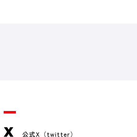
X
公式X（twitter）