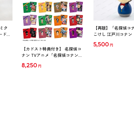
ミク
【再販】「名探偵コ
ード
こけし 江戸川コナン
5,500
円
【カドスト特典付き】 名探偵コ
ナン TVアニメ「名探偵コナン」
30周年記念クリアファイル Vol.2
8,250
円
【1BOX】