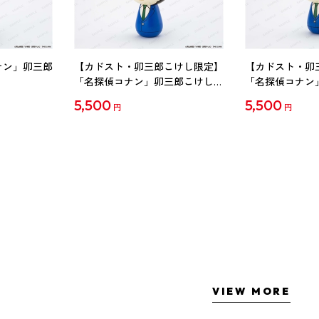
ナン」卯三郎
【カドスト・卯三郎こけし限定】
【カドスト・卯
「名探偵コナン」卯三郎こけし
「名探偵コナン
工藤新一
毛利蘭
5,500
5,500
円
円
VIEW MORE