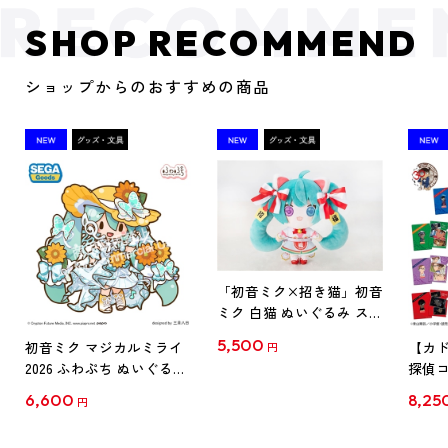
SHOP RECOMMEND
ショップからのおすすめの商品
「初音ミク×招き猫」初音
ミク 白猫 ぬいぐるみ スタ
ンダード Art by らっす
5,500
初音ミク マジカルミライ
【カド
円
2026 ふわぷち ぬいぐるみ
探偵コ
L
探偵コ
6,600
8,25
円
クリア
【1B