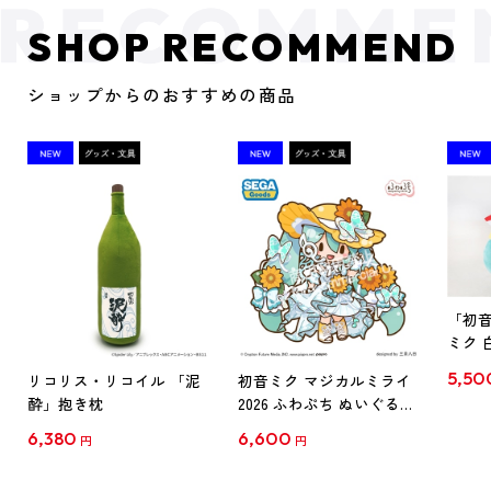
SHOP RECOMMEND
ショップからのおすすめの商品
「初
ミク 
ンダード
5,50
リコリス・リコイル 「泥
初音ミク マジカルミライ
酔」抱き枕
2026 ふわぷち ぬいぐるみ
L
6,380
6,600
円
円