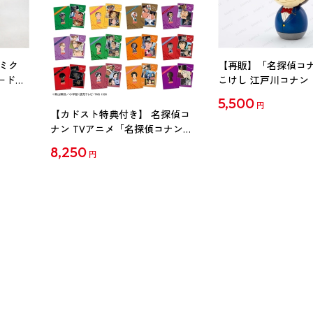
ミク
【再販】「名探偵コ
ード
こけし 江戸川コナン
5,500
円
【カドスト特典付き】 名探偵コ
ナン TVアニメ「名探偵コナン」
30周年記念クリアファイル Vol.2
8,250
円
【1BOX】