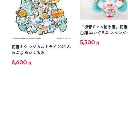
「初音ミク×招き猫」初音
白猫 ぬいぐるみ スタンダ
Art by らっす
5,500
円
初音ミク マジカルミライ 2026 ふ
わぷち ぬいぐるみ L
6,600
円