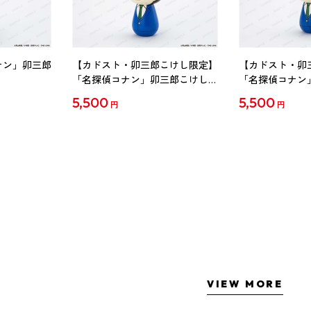
ナン」卯三郎
【カドスト・卯三郎こけし限定】
【カドスト・卯
「名探偵コナン」卯三郎こけし
「名探偵コナン
工藤新一
毛利蘭
5,500
5,500
円
円
VIEW MORE