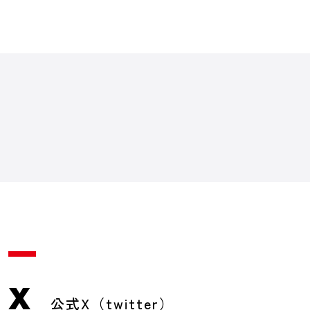
X
公式X（twitter）