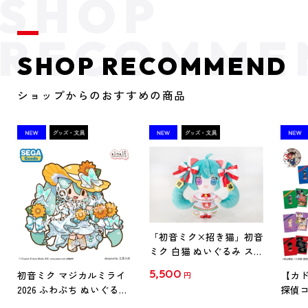
SHOP RECOMMEND
ショップからのおすすめの商品
「初音ミク×招き猫」初音
ミク 白猫 ぬいぐるみ スタ
ンダード Art by らっす
5,500
初音ミク マジカルミライ
【カド
円
2026 ふわぷち ぬいぐるみ
探偵コ
L
探偵コ