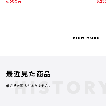
6,600
8,25
円
クリア
【1B
VIEW MORE
最近見た商品
最近見た商品がありません。