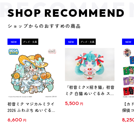
SHOP RECOMMEND
ショップからのおすすめの商品
「初音ミク×招き猫」初音
ミク 白猫 ぬいぐるみ スタ
ンダード Art by らっす
5,500
初音ミク マジカルミライ
【カド
円
2026 ふわぷち ぬいぐるみ
探偵コ
L
探偵コ
6,600
8,25
円
クリア
【1B