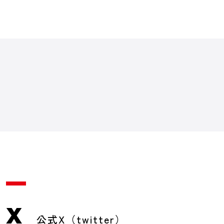
X
公式X（twitter）