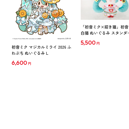
「初音ミク×招き猫」初音
白猫 ぬいぐるみ スタンダ
Art by らっす
5,500
円
初音ミク マジカルミライ 2026 ふ
わぷち ぬいぐるみ L
6,600
円