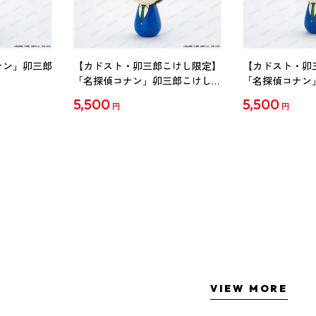
ナン」卯三郎
【カドスト・卯三郎こけし限定】
【カドスト・卯
「名探偵コナン」卯三郎こけし
「名探偵コナン
工藤新一
毛利蘭
5,500
5,500
円
円
VIEW MORE