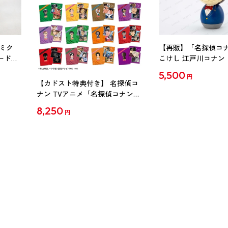
ミク
【再販】「名探偵コ
ード
こけし 江戸川コナン
5,500
円
【カドスト特典付き】 名探偵コ
ナン TVアニメ「名探偵コナン」
30周年記念クリアファイル Vol.2
8,250
円
【1BOX】