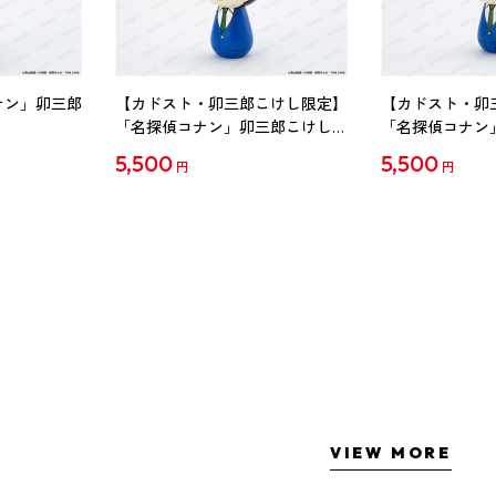
ナン」卯三郎
【カドスト・卯三郎こけし限定】
【カドスト・卯
「名探偵コナン」卯三郎こけし
「名探偵コナン
工藤新一
毛利蘭
5,500
5,500
円
円
VIEW MORE