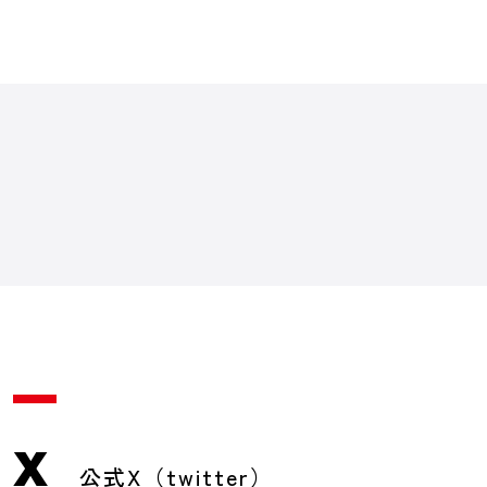
X
公式X（twitter）