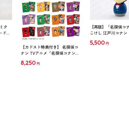
ミク
【再販】「名探偵コ
ード
こけし 江戸川コナン
5,500
円
【カドスト特典付き】 名探偵コ
ナン TVアニメ「名探偵コナン」
30周年記念クリアファイル Vol.2
8,250
円
【1BOX】