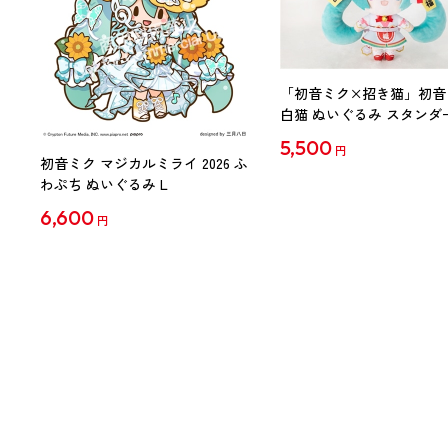
「初音ミク×招き猫」初音
白猫 ぬいぐるみ スタンダ
Art by らっす
5,500
円
初音ミク マジカルミライ 2026 ふ
わぷち ぬいぐるみ L
6,600
円