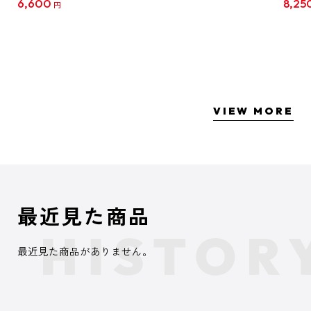
6,600
8,25
円
クリア
【1B
VIEW MORE
最近見た商品
最近見た商品がありません。