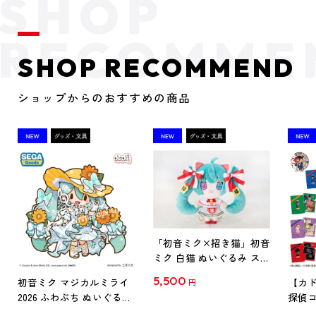
SHOP RECOMMEND
ショップからのおすすめの商品
「初音ミク×招き猫」初音
ミク 白猫 ぬいぐるみ スタ
ンダード Art by らっす
5,500
初音ミク マジカルミライ
【カド
円
2026 ふわぷち ぬいぐるみ
探偵コ
L
探偵コ