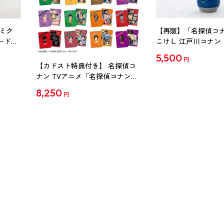
ミク
【再販】「名探偵コ
ード
こけし 江戸川コナン
5,500
円
【カドスト特典付き】 名探偵コ
ナン TVアニメ「名探偵コナン」
30周年記念クリアファイル Vol.2
8,250
円
【1BOX】