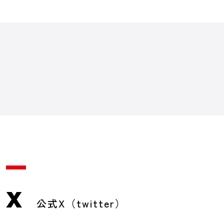
X
公式X（twitter）