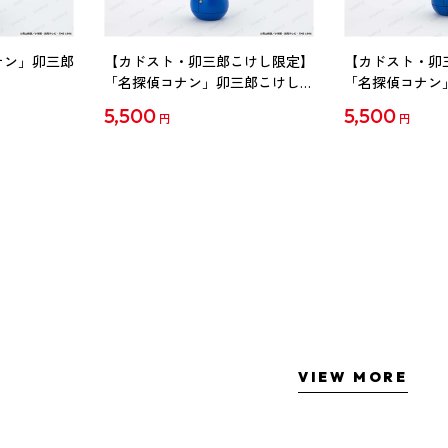
ナン」卯三郎
【カドスト・卯三郎こけし限定】
【カドスト・卯
「名探偵コナン」卯三郎こけし
「名探偵コナン
工藤新一
毛利蘭
5,500
5,500
円
円
VIEW MORE