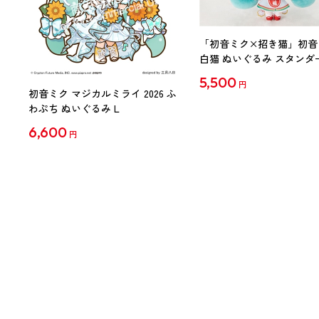
「初音ミク×招き猫」初音
白猫 ぬいぐるみ スタンダ
Art by らっす
5,500
円
初音ミク マジカルミライ 2026 ふ
わぷち ぬいぐるみ L
6,600
円