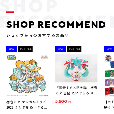
SHOP RECOMMEND
ショップからのおすすめの商品
「初音ミク×招き猫」初音
ミク 白猫 ぬいぐるみ スタ
ンダード Art by らっす
5,500
初音ミク マジカルミライ
【カド
円
2026 ふわぷち ぬいぐるみ
探偵コ
L
探偵コ