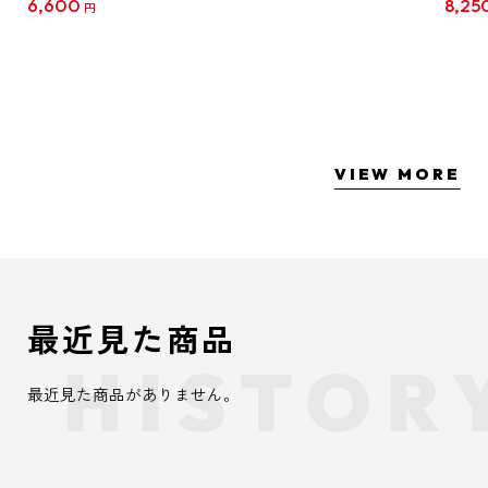
6,600
8,25
円
クリア
【1B
VIEW MORE
最近見た商品
最近見た商品がありません。