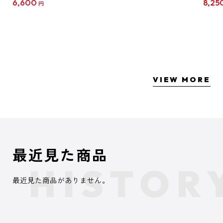
6,600
8,25
円
クリア
【1B
VIEW MORE
最近見た商品
最近見た商品がありません。