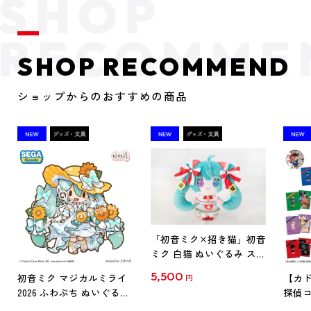
SHOP RECOMMEND
ショップからのおすすめの商品
「初音ミク×招き猫」初音
ミク 白猫 ぬいぐるみ スタ
ンダード Art by らっす
5,500
初音ミク マジカルミライ
【カド
円
2026 ふわぷち ぬいぐるみ
探偵コ
L
探偵コ