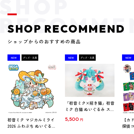
SHOP RECOMMEND
ショップからのおすすめの商品
「初音ミク×招き猫」初音
ミク 白猫 ぬいぐるみ スタ
ンダード Art by らっす
5,500
初音ミク マジカルミライ
【カド
円
2026 ふわぷち ぬいぐるみ
探偵コ
L
探偵コ