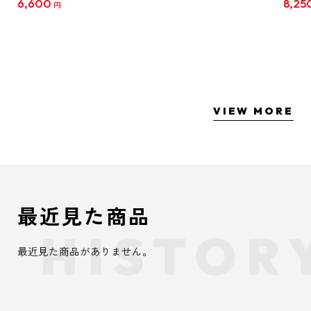
6,600
8,25
円
クリア
【1B
VIEW MORE
最近見た商品
最近見た商品がありません。