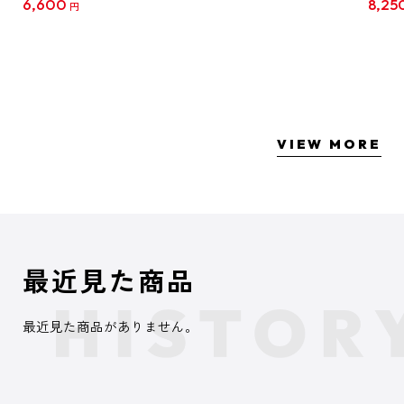
6,600
8,25
円
クリア
【1B
VIEW MORE
最近見た商品
最近見た商品がありません。