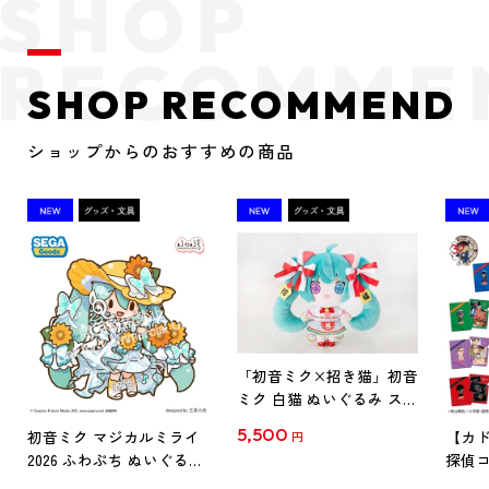
SHOP RECOMMEND
ショップからのおすすめの商品
「初音ミク×招き猫」初音
ミク 白猫 ぬいぐるみ スタ
ンダード Art by らっす
5,500
初音ミク マジカルミライ
【カド
円
2026 ふわぷち ぬいぐるみ
探偵コ
L
探偵コ