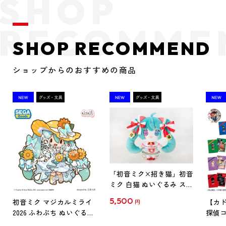
SHOP RECOMMEND
ショップからのおすすめの商品
「初音ミク×招き猫」初音
ミク 白猫 ぬいぐるみ スタ
ンダード Art by らっす
5,500
初音ミク マジカルミライ
【カド
円
2026 ふわぷち ぬいぐるみ
探偵コ
L
探偵コ