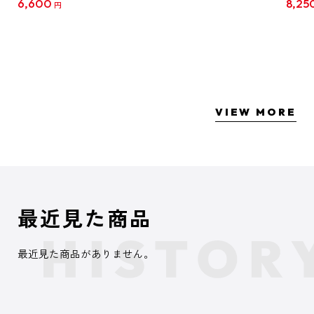
6,600
8,25
円
クリア
【1B
VIEW MORE
最近見た商品
最近見た商品がありません。