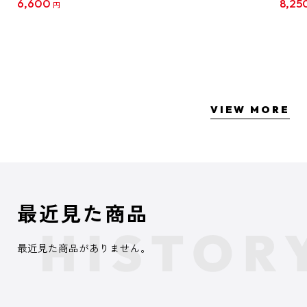
6,600
8,25
円
クリア
【1B
VIEW MORE
最近見た商品
最近見た商品がありません。