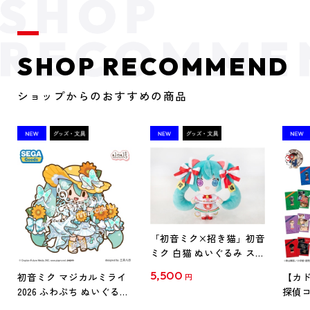
SHOP RECOMMEND
ショップからのおすすめの商品
「初音ミク×招き猫」初音
ミク 白猫 ぬいぐるみ スタ
ンダード Art by らっす
5,500
初音ミク マジカルミライ
【カド
円
2026 ふわぷち ぬいぐるみ
探偵コ
L
探偵コ