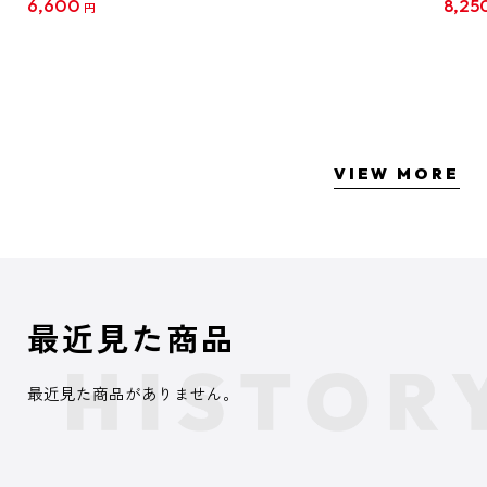
6,600
8,25
円
クリア
【1B
VIEW MORE
最近見た商品
最近見た商品がありません。