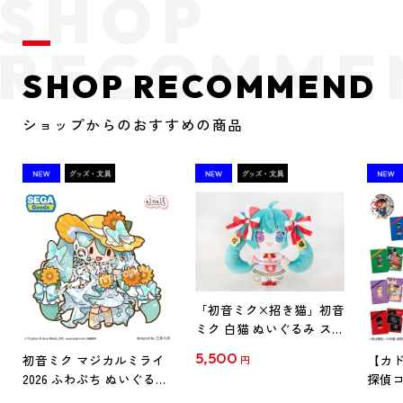
SHOP RECOMMEND
ショップからのおすすめの商品
「初音ミク×招き猫」初音
ミク 白猫 ぬいぐるみ スタ
ンダード Art by らっす
5,500
初音ミク マジカルミライ
【カド
円
2026 ふわぷち ぬいぐるみ
探偵コ
L
探偵コ