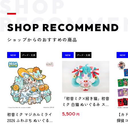
SHOP RECOMMEND
ショップからのおすすめの商品
「初音ミク×招き猫」初音
ミク 白猫 ぬいぐるみ スタ
ンダード Art by らっす
5,500
初音ミク マジカルミライ
【カド
円
2026 ふわぷち ぬいぐるみ
探偵コ
L
探偵コ