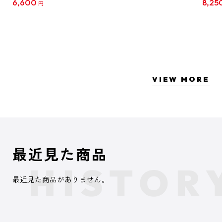
6,600
8,25
円
クリア
【1B
VIEW MORE
最近見た商品
最近見た商品がありません。