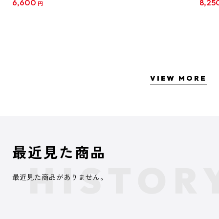
6,600
8,25
円
クリア
【1B
VIEW MORE
最近見た商品
最近見た商品がありません。