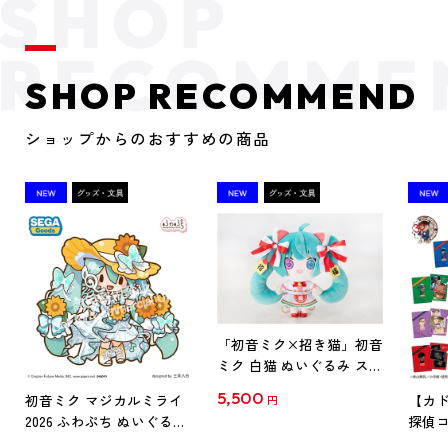
SHOP RECOMMEND
ショップからのおすすめの商品
「初音ミク×招き猫」初音
ミク 白猫 ぬいぐるみ スタ
ンダード Art by らっす
5,500
初音ミク マジカルミライ
【カド
円
2026 ふわぷち ぬいぐるみ
探偵コ
L
探偵コ