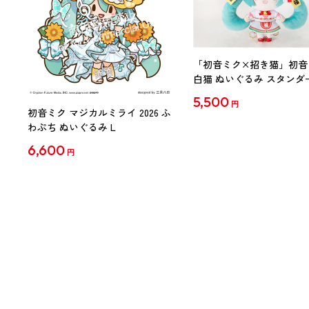
「初音ミク×招き猫」初音
白猫 ぬいぐるみ スタンダ
Art by らっす
5,500
円
初音ミク マジカルミライ 2026 ふ
わぷち ぬいぐるみ L
6,600
円