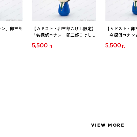
ナン」卯三郎
【カドスト・卯三郎こけし限定】
【カドスト・卯
「名探偵コナン」卯三郎こけし
「名探偵コナン
工藤新一
毛利蘭
5,500
5,500
円
円
VIEW MORE