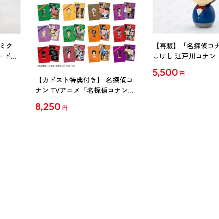
ミク
【再販】「名探偵コ
ード
こけし 江戸川コナン
5,500
円
【カドスト特典付き】 名探偵コ
ナン TVアニメ「名探偵コナン」
30周年記念クリアファイル Vol.2
8,250
円
【1BOX】