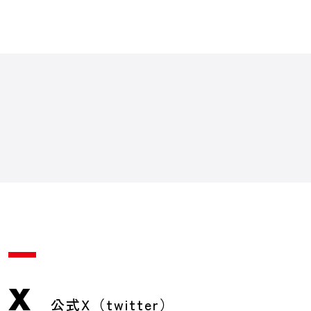
X
公式X（twitter）