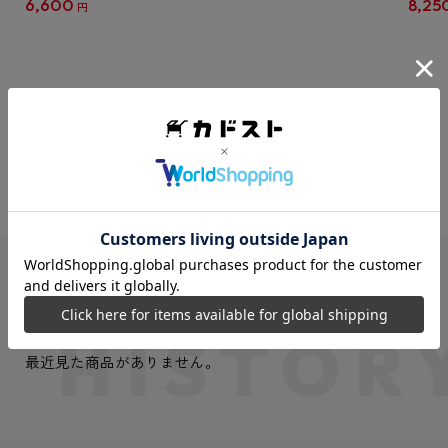
6,600
8,25
円
クリア
【1B
VIEW MORE
最近見た商品
最近見た商品がありません。