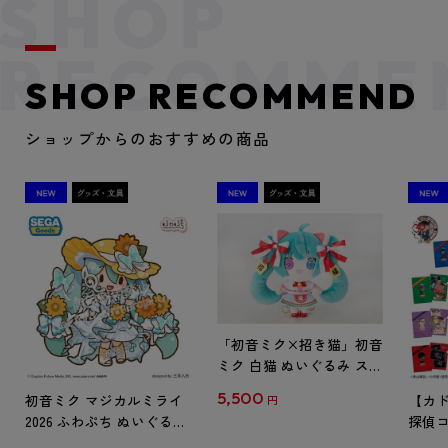
SHOP RECOMMEND
ショップからのおすすめの商品
「初音ミク×招き猫」初音
ミク 白猫 ぬいぐるみ スタ
ンダード Art by らっす
5,500
初音ミク マジカルミライ
【カド
円
2026 ふわぷち ぬいぐるみ
探偵コ
L
探偵コ