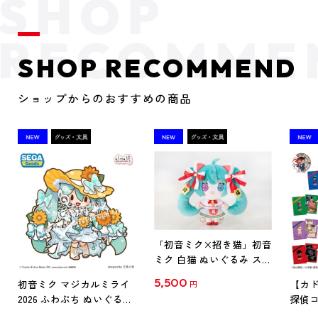
SHOP RECOMMEND
ショップからのおすすめの商品
「初音ミク×招き猫」初音
ミク 白猫 ぬいぐるみ スタ
ンダード Art by らっす
5,500
初音ミク マジカルミライ
【カド
円
2026 ふわぷち ぬいぐるみ
探偵コ
L
探偵コ