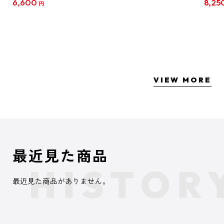
6,600
8,25
円
クリア
【1B
VIEW MORE
最近見た商品
最近見た商品がありません。