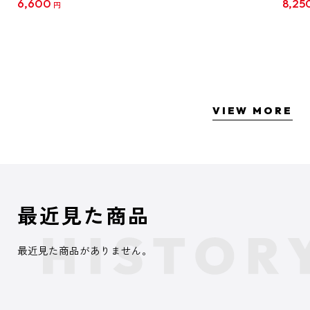
6,600
8,25
円
クリア
【1B
VIEW MORE
最近見た商品
最近見た商品がありません。