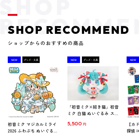
SHOP RECOMMEND
ショップからのおすすめの商品
「初音ミク×招き猫」初音
ミク 白猫 ぬいぐるみ スタ
ンダード Art by らっす
5,500
初音ミク マジカルミライ
【カド
円
2026 ふわぷち ぬいぐるみ
探偵コ
L
探偵コ