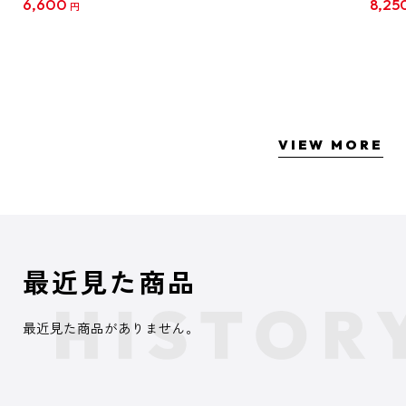
6,600
8,25
円
クリア
【1B
VIEW MORE
最近見た商品
最近見た商品がありません。