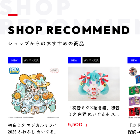
SHOP RECOMMEND
ショップからのおすすめの商品
「初音ミク×招き猫」初音
ミク 白猫 ぬいぐるみ スタ
ンダード Art by らっす
5,500
初音ミク マジカルミライ
【カド
円
2026 ふわぷち ぬいぐるみ
探偵コ
L
探偵コ