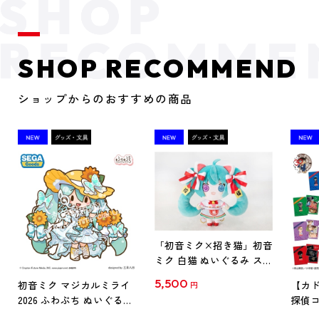
SHOP RECOMMEND
ショップからのおすすめの商品
「初音ミク×招き猫」初音
ミク 白猫 ぬいぐるみ スタ
ンダード Art by らっす
5,500
初音ミク マジカルミライ
【カド
円
2026 ふわぷち ぬいぐるみ
探偵コ
L
探偵コ