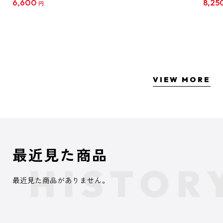
6,600
8,25
円
クリア
【1B
VIEW MORE
最近見た商品
最近見た商品がありません。