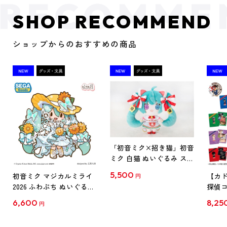
SHOP RECOMMEND
ショップからのおすすめの商品
「初音ミク×招き猫」初音
ミク 白猫 ぬいぐるみ スタ
ンダード Art by らっす
5,500
初音ミク マジカルミライ
【カド
円
2026 ふわぷち ぬいぐるみ
探偵コ
L
探偵コ
6,600
8,25
円
クリア
【1B