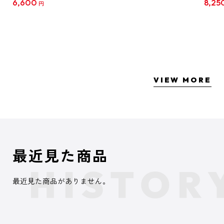
6,600
8,25
円
クリア
【1B
VIEW MORE
最近見た商品
最近見た商品がありません。