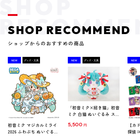
SHOP RECOMMEND
ショップからのおすすめの商品
「初音ミク×招き猫」初音
ミク 白猫 ぬいぐるみ スタ
ンダード Art by らっす
5,500
初音ミク マジカルミライ
【カド
円
2026 ふわぷち ぬいぐるみ
探偵コ
L
探偵コ