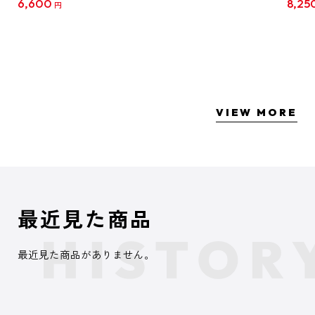
6,600
8,25
円
クリア
【1B
VIEW MORE
最近見た商品
最近見た商品がありません。