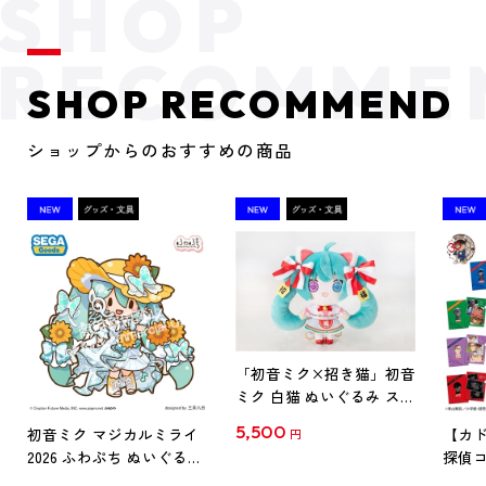
SHOP RECOMMEND
ショップからのおすすめの商品
「初音ミク×招き猫」初音
ミク 白猫 ぬいぐるみ スタ
ンダード Art by らっす
5,500
初音ミク マジカルミライ
【カド
円
2026 ふわぷち ぬいぐるみ
探偵コ
L
探偵コ