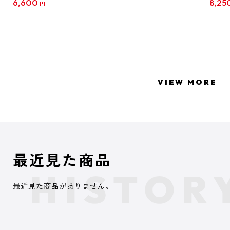
6,600
8,25
円
クリア
【1B
VIEW MORE
最近見た商品
最近見た商品がありません。