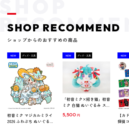
SHOP RECOMMEND
ショップからのおすすめの商品
「初音ミク×招き猫」初音
ミク 白猫 ぬいぐるみ スタ
ンダード Art by らっす
5,500
初音ミク マジカルミライ
【カド
円
2026 ふわぷち ぬいぐるみ
探偵コ
L
探偵コ