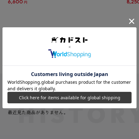
6,600
8,25
円
クリア
【1B
VIEW MORE
最近見た商品
最近見た商品がありません。