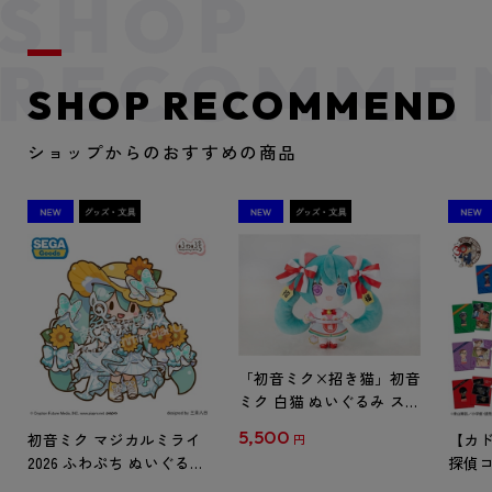
SHOP RECOMMEND
ショップからのおすすめの商品
「初音ミク×招き猫」初音
ミク 白猫 ぬいぐるみ スタ
ンダード Art by らっす
5,500
初音ミク マジカルミライ
【カド
円
2026 ふわぷち ぬいぐるみ
探偵コ
L
探偵コ