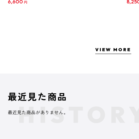
6,600
8,25
円
クリア
【1B
VIEW MORE
最近見た商品
最近見た商品がありません。