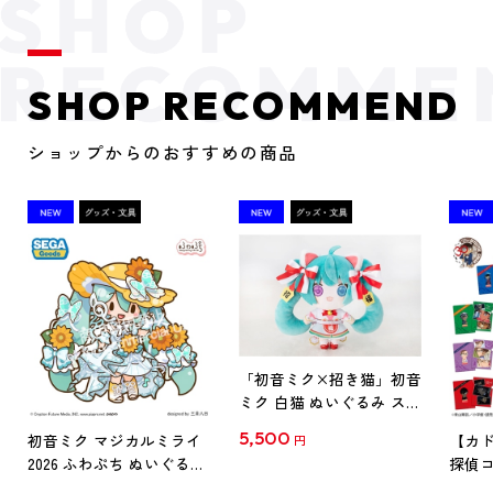
SHOP RECOMMEND
ショップからのおすすめの商品
「初音ミク×招き猫」初音
ミク 白猫 ぬいぐるみ スタ
ンダード Art by らっす
5,500
初音ミク マジカルミライ
【カド
円
2026 ふわぷち ぬいぐるみ
探偵コ
L
探偵コ