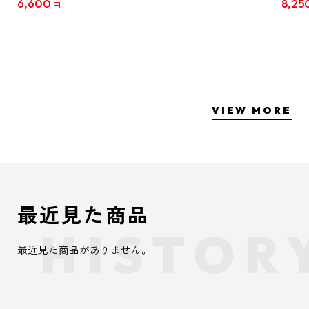
6,600
8,25
円
クリア
【1B
VIEW MORE
最近見た商品
最近見た商品がありません。