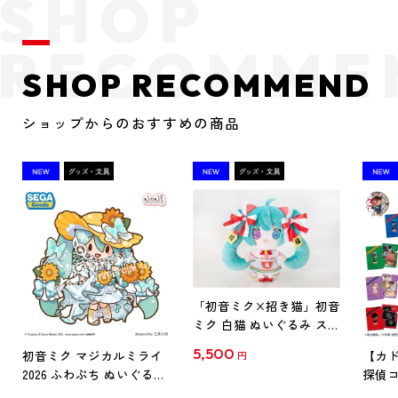
SHOP RECOMMEND
ショップからのおすすめの商品
「初音ミク×招き猫」初音
ミク 白猫 ぬいぐるみ スタ
ンダード Art by らっす
5,500
初音ミク マジカルミライ
【カド
円
2026 ふわぷち ぬいぐるみ
探偵コ
L
探偵コ