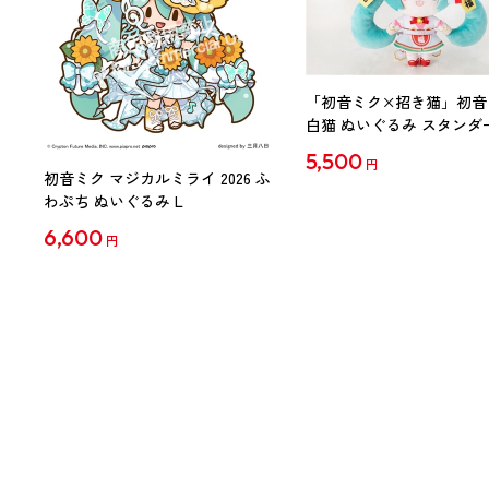
「初音ミク×招き猫」初音
白猫 ぬいぐるみ スタンダ
Art by らっす
5,500
円
初音ミク マジカルミライ 2026 ふ
わぷち ぬいぐるみ L
6,600
円