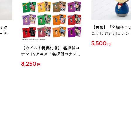
ミク
【再販】「名探偵コ
ード
こけし 江戸川コナン
5,500
円
【カドスト特典付き】 名探偵コ
ナン TVアニメ「名探偵コナン」
30周年記念クリアファイル Vol.2
8,250
円
【1BOX】