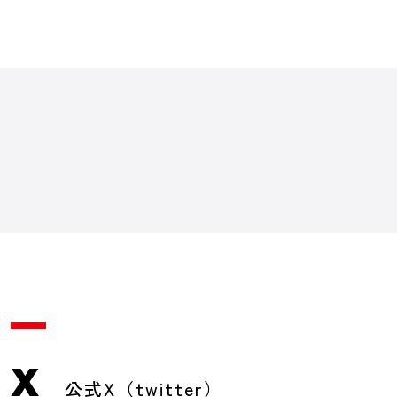
X
公式X（twitter）