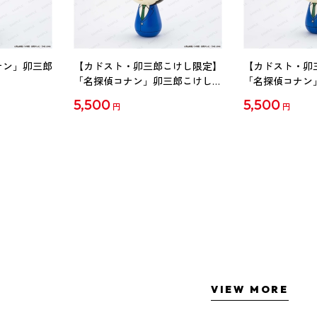
ナン」卯三郎
【カドスト・卯三郎こけし限定】
【カドスト・卯
「名探偵コナン」卯三郎こけし
「名探偵コナン
工藤新一
毛利蘭
5,500
5,500
円
円
VIEW MORE