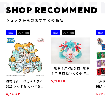
SHOP RECOMMEND
ショップからのおすすめの商品
「初音ミク×招き猫」初音
ミク 白猫 ぬいぐるみ スタ
ンダード Art by らっす
5,500
初音ミク マジカルミライ
【カド
円
2026 ふわぷち ぬいぐるみ
探偵コ
L
探偵コ
6,600
8,25
円
クリア
【1B