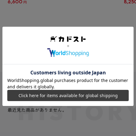
6,600
8,25
円
クリア
【1B
VIEW MORE
最近見た商品
最近見た商品がありません。