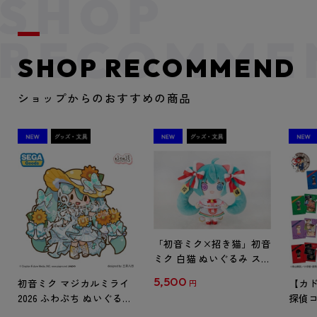
SHOP RECOMMEND
ショップからのおすすめの商品
「初音ミク×招き猫」初音
ミク 白猫 ぬいぐるみ スタ
ンダード Art by らっす
5,500
初音ミク マジカルミライ
【カド
円
2026 ふわぷち ぬいぐるみ
探偵コ
L
探偵コ