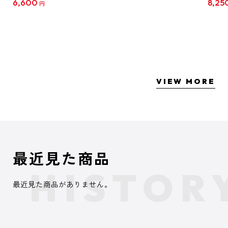
6,600
8,25
円
クリア
【1B
VIEW MORE
最近見た商品
最近見た商品がありません。