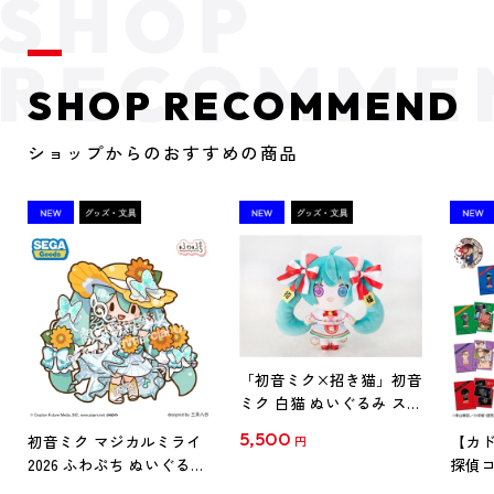
SHOP RECOMMEND
ショップからのおすすめの商品
「初音ミク×招き猫」初音
ミク 白猫 ぬいぐるみ スタ
ンダード Art by らっす
5,500
初音ミク マジカルミライ
【カド
円
2026 ふわぷち ぬいぐるみ
探偵コ
L
探偵コ