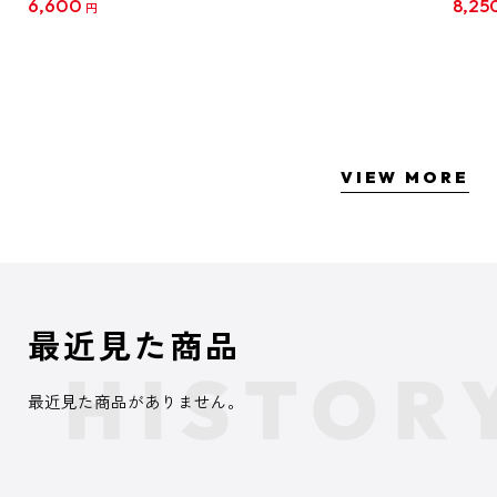
6,600
8,25
円
クリア
【1B
VIEW MORE
最近見た商品
最近見た商品がありません。