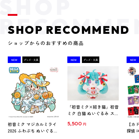
SHOP RECOMMEND
ショップからのおすすめの商品
「初音ミク×招き猫」初音
ミク 白猫 ぬいぐるみ スタ
ンダード Art by らっす
5,500
初音ミク マジカルミライ
【カド
円
2026 ふわぷち ぬいぐるみ
探偵コ
L
探偵コ