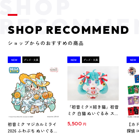
SHOP RECOMMEND
ショップからのおすすめの商品
「初音ミク×招き猫」初音
ミク 白猫 ぬいぐるみ スタ
ンダード Art by らっす
5,500
初音ミク マジカルミライ
【カド
円
2026 ふわぷち ぬいぐるみ
探偵コ
L
探偵コ