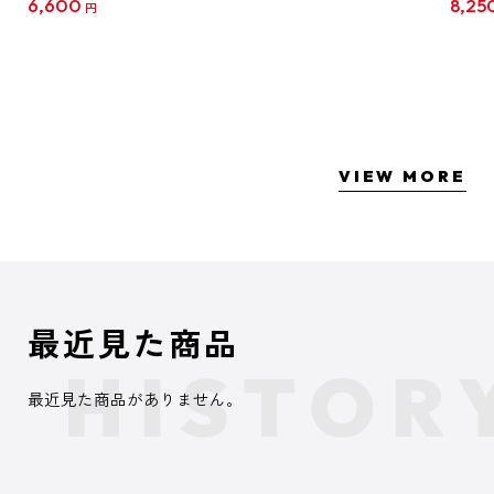
6,600
8,25
円
クリア
【1B
VIEW MORE
最近見た商品
最近見た商品がありません。