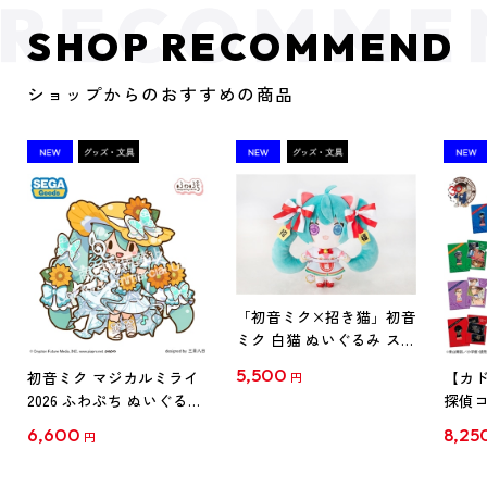
SHOP RECOMMEND
ショップからのおすすめの商品
「初音ミク×招き猫」初音
ミク 白猫 ぬいぐるみ スタ
ンダード Art by らっす
5,500
初音ミク マジカルミライ
【カド
円
2026 ふわぷち ぬいぐるみ
探偵コ
L
探偵コ
6,600
8,25
円
クリア
【1B