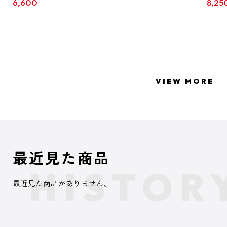
6,600
8,25
円
クリア
【1B
VIEW MORE
最近見た商品
最近見た商品がありません。