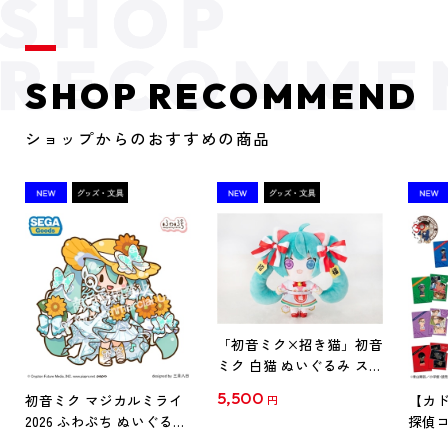
SHOP RECOMMEND
ショップからのおすすめの商品
「初音ミク×招き猫」初音
ミク 白猫 ぬいぐるみ スタ
ンダード Art by らっす
5,500
初音ミク マジカルミライ
【カド
円
2026 ふわぷち ぬいぐるみ
探偵コ
L
探偵コ