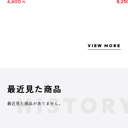
6,600
8,25
円
クリア
【1B
VIEW MORE
最近見た商品
最近見た商品がありません。