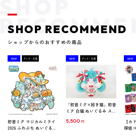
SHOP RECOMMEND
ショップからのおすすめの商品
「初音ミク×招き猫」初音
ミク 白猫 ぬいぐるみ スタ
ンダード Art by らっす
5,500
初音ミク マジカルミライ
【カド
円
2026 ふわぷち ぬいぐるみ
探偵コ
L
探偵コ