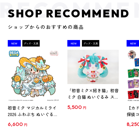
SHOP RECOMMEND
ショップからのおすすめの商品
「初音ミク×招き猫」初音
ミク 白猫 ぬいぐるみ スタ
ンダード Art by らっす
5,500
初音ミク マジカルミライ
【カド
円
2026 ふわぷち ぬいぐるみ
探偵コ
L
探偵コ
6,600
8,25
円
クリア
【1B