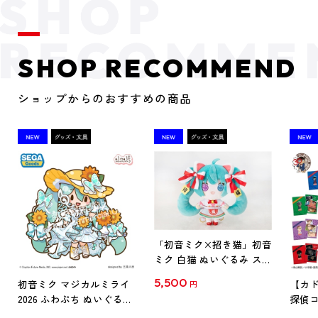
SHOP RECOMMEND
ショップからのおすすめの商品
「初音ミク×招き猫」初音
ミク 白猫 ぬいぐるみ スタ
ンダード Art by らっす
5,500
初音ミク マジカルミライ
【カド
円
2026 ふわぷち ぬいぐるみ
探偵コ
L
探偵コ