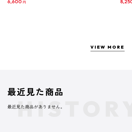
6,600
8,25
円
クリア
【1B
VIEW MORE
最近見た商品
最近見た商品がありません。