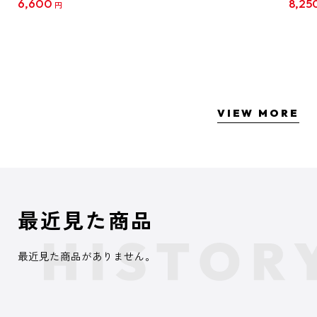
6,600
8,25
円
クリア
【1B
VIEW MORE
最近見た商品
最近見た商品がありません。