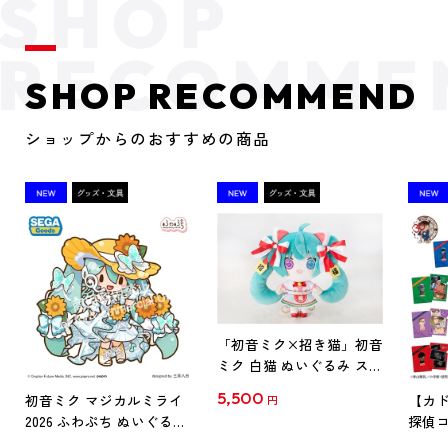
SHOP RECOMMEND
ショップからのおすすめの商品
「初音ミク×招き猫」初音
ミク 白猫 ぬいぐるみ スタ
ンダード Art by らっす
5,500
初音ミク マジカルミライ
【カド
円
2026 ふわぷち ぬいぐるみ
探偵コ
L
探偵コ