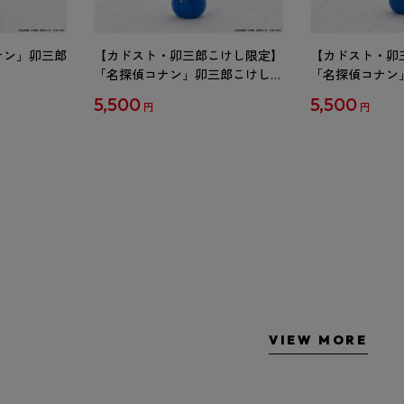
ナン」卯三郎
【カドスト・卯三郎こけし限定】
【カドスト・卯
「名探偵コナン」卯三郎こけし
「名探偵コナン
工藤新一
毛利蘭
5,500
5,500
円
円
VIEW MORE