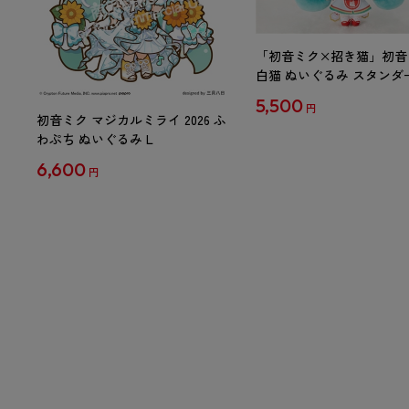
「初音ミク×招き猫」初音
白猫 ぬいぐるみ スタンダ
Art by らっす
5,500
円
初音ミク マジカルミライ 2026 ふ
わぷち ぬいぐるみ L
6,600
円