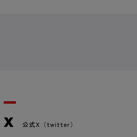
X
公式X（twitter）