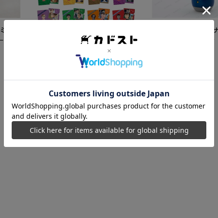
ミク
【再販】「名探偵コ
ード
こけし 江戸川コナン
5,500
円
【カドスト特典付き】 名探偵コ
ナン TVアニメ「名探偵コナン」
30周年記念クリアファイル Vol.2
8,250
円
【1BOX】