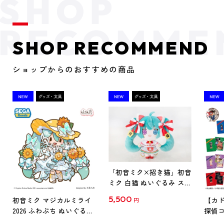
SHOP RECOMMEND
ショップからのおすすめの商品
「初音ミク×招き猫」初音
ミク 白猫 ぬいぐるみ スタ
ンダード Art by らっす
5,500
初音ミク マジカルミライ
【カド
円
2026 ふわぷち ぬいぐるみ
探偵コ
L
探偵コ