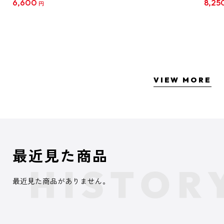
6,600
8,25
円
クリア
【1B
VIEW MORE
最近見た商品
最近見た商品がありません。