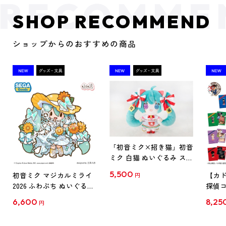
SHOP RECOMMEND
ショップからのおすすめの商品
「初音ミク×招き猫」初音
ミク 白猫 ぬいぐるみ スタ
ンダード Art by らっす
5,500
初音ミク マジカルミライ
【カド
円
2026 ふわぷち ぬいぐるみ
探偵コ
L
探偵コ
6,600
8,25
円
クリア
【1B