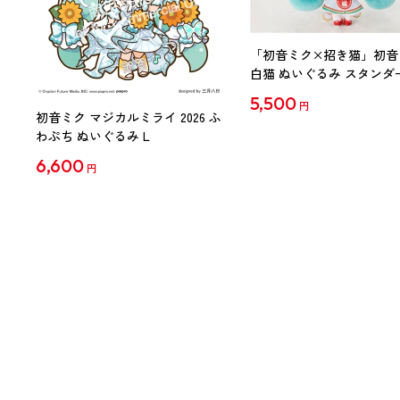
「初音ミク×招き猫」初音
白猫 ぬいぐるみ スタンダ
Art by らっす
5,500
円
初音ミク マジカルミライ 2026 ふ
わぷち ぬいぐるみ L
6,600
円