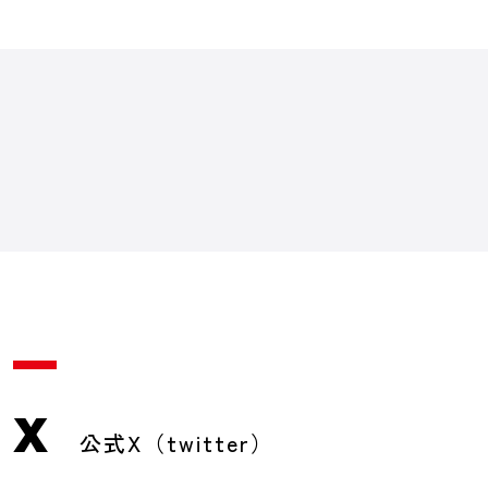
X
公式X（twitter）