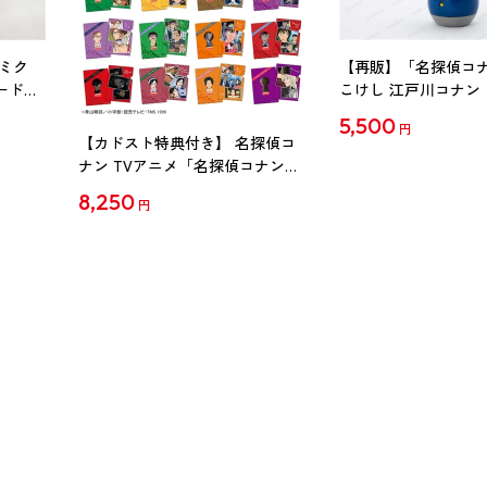
ミク
【再販】「名探偵コ
ード
こけし 江戸川コナン
5,500
円
【カドスト特典付き】 名探偵コ
ナン TVアニメ「名探偵コナン」
30周年記念クリアファイル Vol.2
8,250
円
【1BOX】