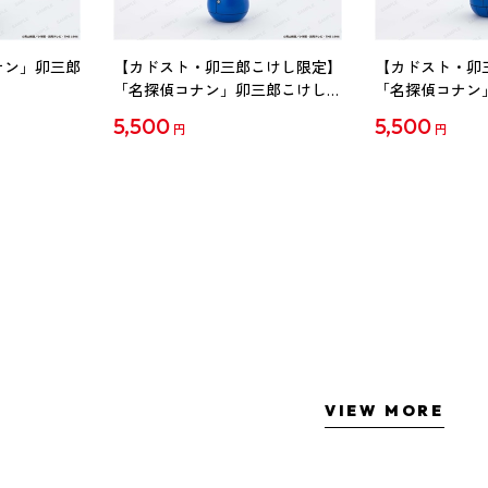
ナン」卯三郎
【カドスト・卯三郎こけし限定】
【カドスト・卯
「名探偵コナン」卯三郎こけし
「名探偵コナン
工藤新一
毛利蘭
5,500
5,500
円
円
VIEW MORE