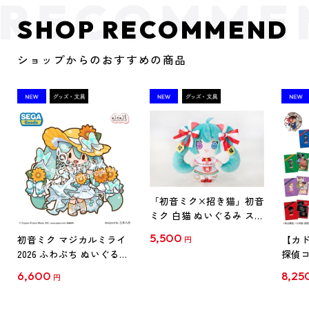
SHOP RECOMMEND
ショップからのおすすめの商品
「初音ミク×招き猫」初音
ミク 白猫 ぬいぐるみ スタ
ンダード Art by らっす
5,500
初音ミク マジカルミライ
【カド
円
2026 ふわぷち ぬいぐるみ
探偵コ
L
探偵コ
6,600
8,25
円
クリア
【1B