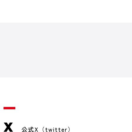
X
公式X（twitter）