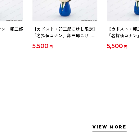
ナン」卯三郎
【カドスト・卯三郎こけし限定】
【カドスト・卯
「名探偵コナン」卯三郎こけし
「名探偵コナン
工藤新一
毛利蘭
5,500
5,500
円
円
VIEW MORE