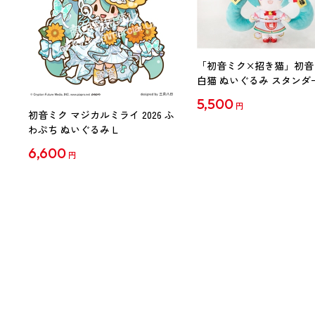
「初音ミク×招き猫」初音
白猫 ぬいぐるみ スタンダ
Art by らっす
5,500
円
初音ミク マジカルミライ 2026 ふ
わぷち ぬいぐるみ L
6,600
円