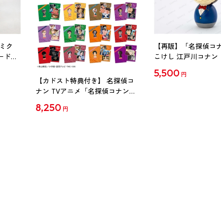
ミク
【再販】「名探偵コ
ード
こけし 江戸川コナン
5,500
円
【カドスト特典付き】 名探偵コ
ナン TVアニメ「名探偵コナン」
30周年記念クリアファイル Vol.2
8,250
円
【1BOX】